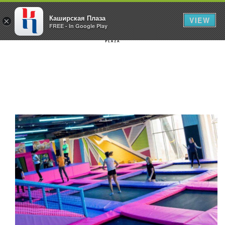
Каширская Плаза
VIEW
×
FREE - In Google Play