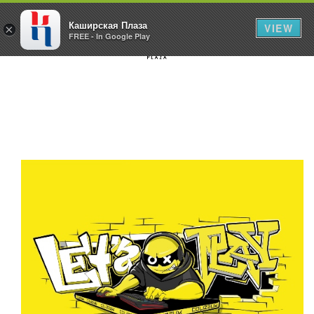
Каширская Плаза
VIEW
×
FREE - In Google Play