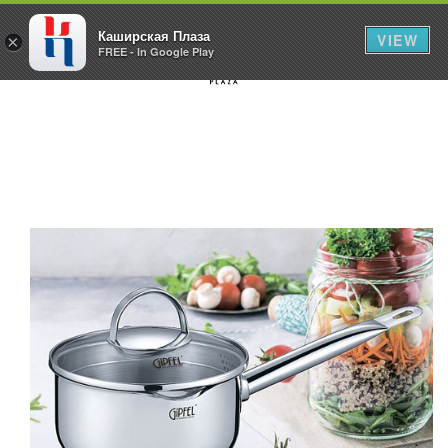
Каширская Плаза
VIEW
×
FREE - In Google Play