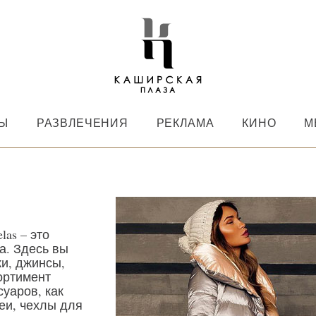
НЫ
РАЗВЛЕЧЕНИЯ
РЕКЛАМА
КИНО
М
as – это
а. Здесь вы
ки, джинсы,
сортимент
суаров, как
еи, чехлы для