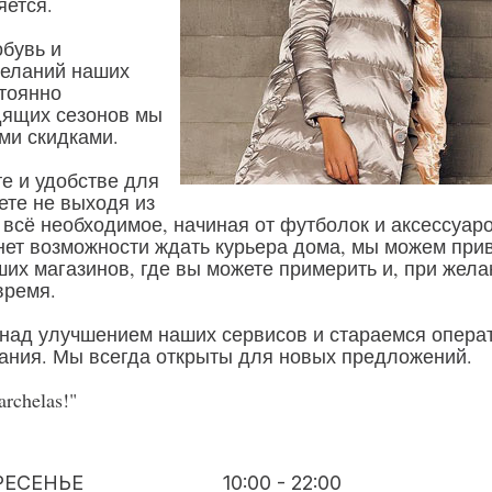
яется.
бувь и
желаний наших
стоянно
дящих сезонов мы
ми скидками.
е и удобстве для
ете не выходя из
 всё необходимое, начиная от футболок и аксессуар
 нет возможности ждать курьера дома, мы можем при
ших магазинов, где вы можете примерить и, при жела
время.
над улучшением наших сервисов и стараемся операт
ания. Мы всегда открыты для новых предложений.
chelas!"
РЕСЕНЬЕ
10:00 - 22:00