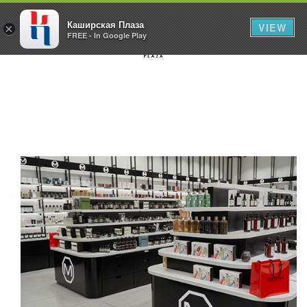
Каширская Плаза
VIEW
×
FREE - In Google Play