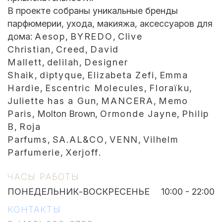
В проекте собраны уникальные бренды
парфюмерии, ухода, макияжа, аксессуаров для
дома:
Aesop
,
BYREDO
,
Clive
Christian
,
Creed
,
David
Mallett
,
delilah
,
Designer
Shaik
,
diptyque
,
Elizabeta Zefi
,
Emma
Hardie
,
Escentric Molecules
,
Floraïku
,
Juliette has a Gun
,
MANCERA
,
Memo
Paris
, Molton Brown,
Ormonde Jayne
,
Philip
B
,
Roja
Parfums
,
SA.AL&CO
,
VENN
,
Vilhelm
Parfumerie
,
Xerjoff
.
ЧАСЫ РАБОТЫ
ПОНЕДЕЛЬНИК-ВОСКРЕСЕНЬЕ
10:00 - 22:00
КОНТАКТЫ