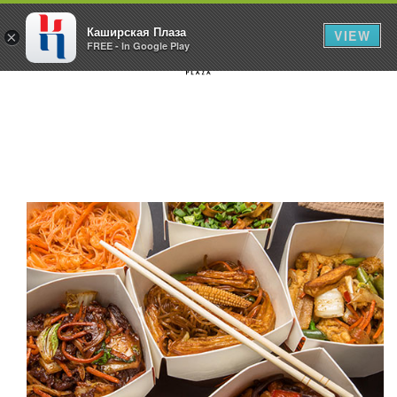
Каширская Плаза
VIEW
×
FREE - In Google Play