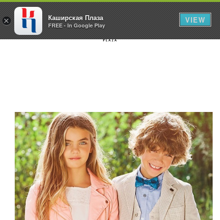
Каширская Плаза
VIEW
×
FREE - In Google Play