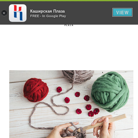
Каширская Плаза
VIEW
×
FREE - In Google Play