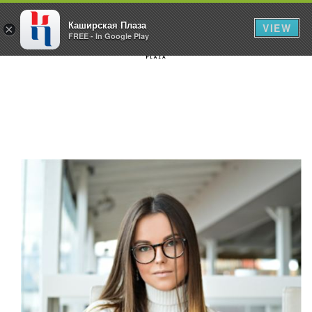
Каширская Плаза
VIEW
×
FREE - In Google Play