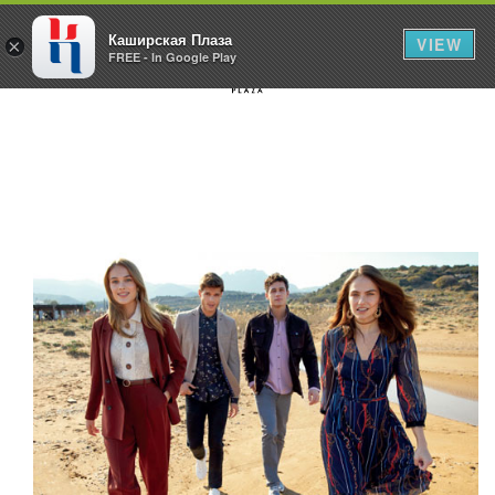
Каширская Плаза
VIEW
×
FREE - In Google Play